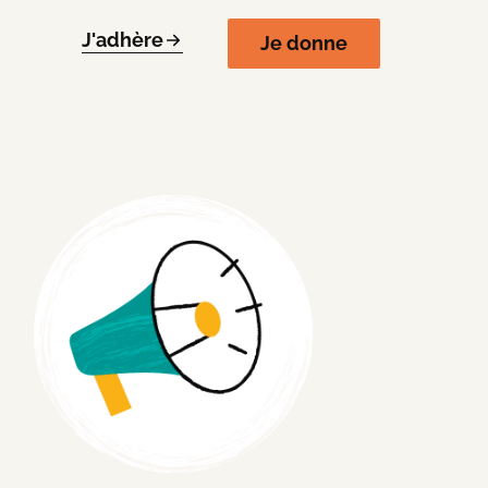
J'adhère
Je donne