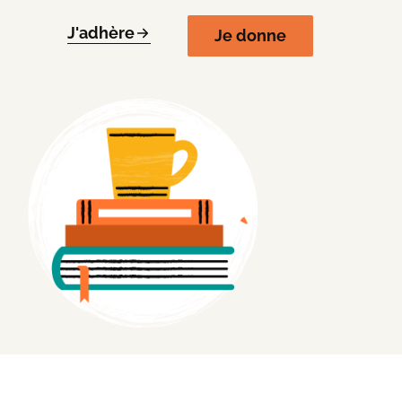
J'adhère
Je donne