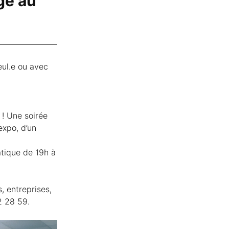
ge au
eul.e ou avec
! Une soirée
expo, d’un
atique de 19h à
, entreprises,
2 28 59.