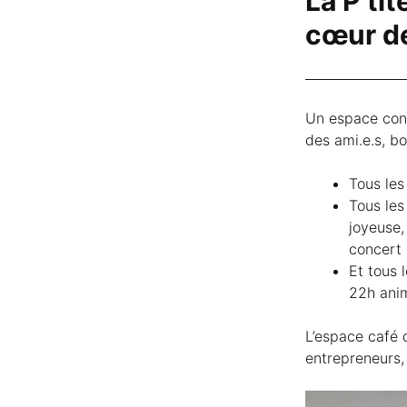
La P’ti
cœur d
Un espace conv
des ami.e.s, b
Tous les
Tous les
joyeuse,
concert 
Et tous 
22h anim
L’espace café d
entrepreneurs,