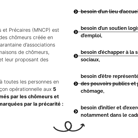
besoin d’un lieu d’accuei
besoin d’un soutien log
 et Précaires (MNCP) est
d’emploi,
 des chômeurs créée en
arantaine d’associations
 maisons de chômeurs,
besoin d’échapper à la so
et leur proposant des
sociaux,
besoin d’être représen
 à toutes les personnes en
des pouvoirs publics et 
açon opérationnelle aux
5
chômage,
més par les chômeurs et
marquées par la précarité :
besoin d’initier et d’ex
notamment dans le cadre