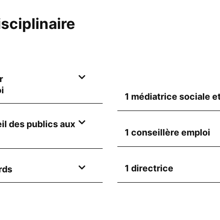
sciplinaire
r
i
1 médiatrice sociale e
il des publics aux
1 conseillère emploi
1 directrice
rds