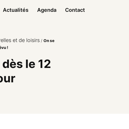
Actualités
Agenda
Contact
elles et de loisirs
/
On se
évu !
 dès le 12
our