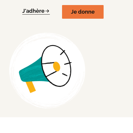
J'adhère
Je donne