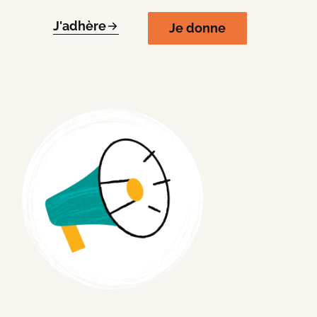
J'adhère
Je donne