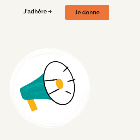
J'adhère
Je donne