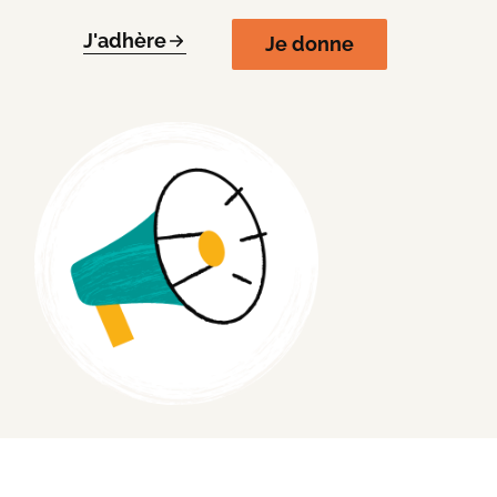
J'adhère
Je donne