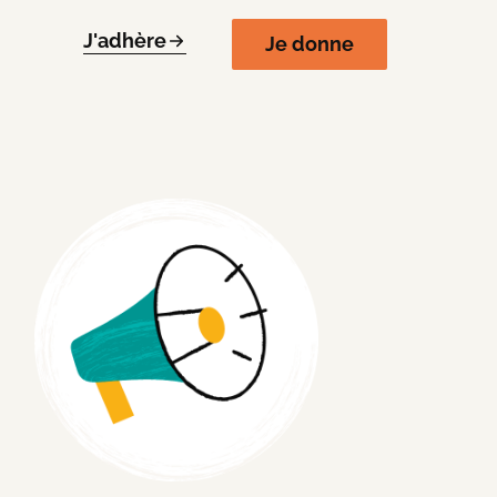
J'adhère
Je donne