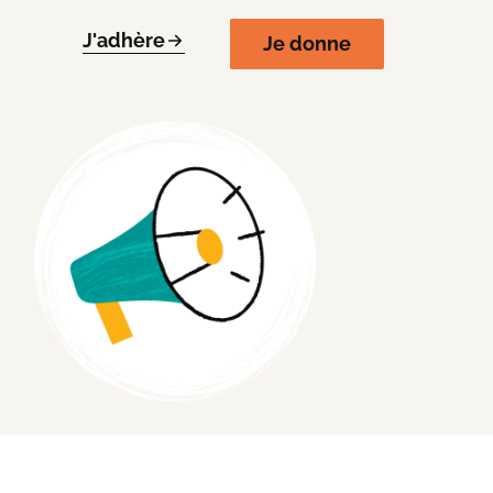
J'adhère
Je donne