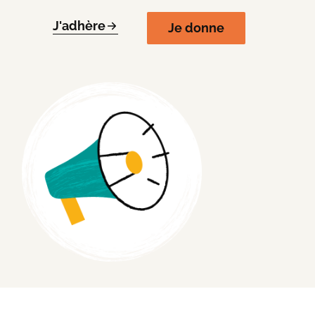
J'adhère
Je donne