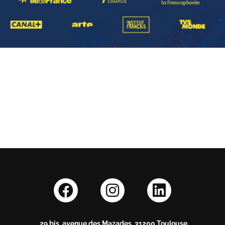
29 bis, avenue des Mazades, 31200 Toulouse