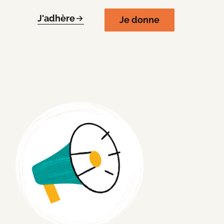
J'adhère
Je donne